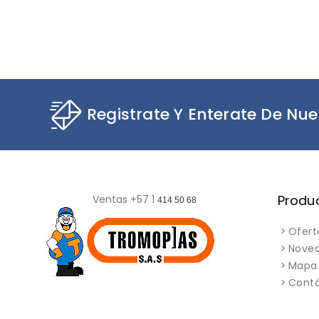
Registrate Y Enterate De Nue
Produ
Ventas +57 1
414 50 68
Ofert
Nove
Mapa 
Cont