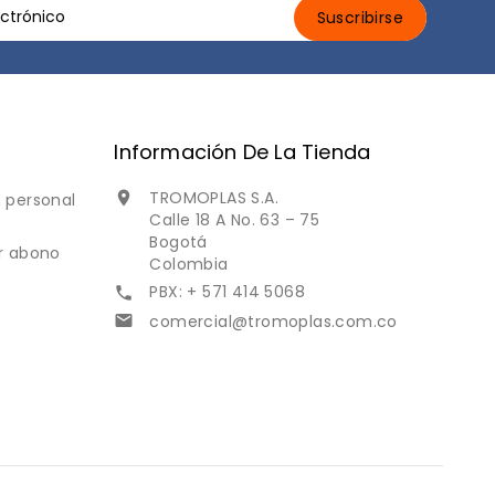
Información De La Tienda
TROMOPLAS S.A.

 personal
Calle 18 A No. 63 – 75
Bogotá
r abono
Colombia
PBX: + 571 414 5068

comercial@tromoplas.com.co
