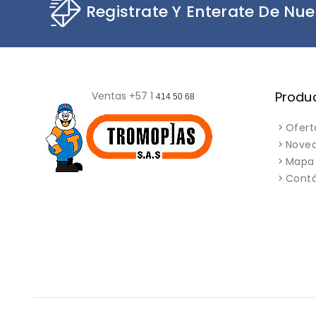
Registrate Y Enterate De Nue
Produ
Ventas +57 1
414 50 68
Ofert
Nove
Mapa 
Cont
© 2026 - Desarrollado por Troformas