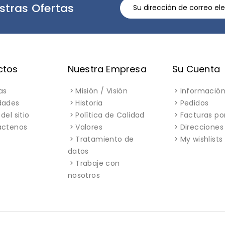
stras Ofertas
ctos
Nuestra Empresa
Su Cuenta
as
Misión / Visión
Información
dades
Historia
Pedidos
del sitio
Política de Calidad
Facturas po
áctenos
Valores
Direcciones
Tratamiento de
My wishlists
datos
Trabaje con
nosotros