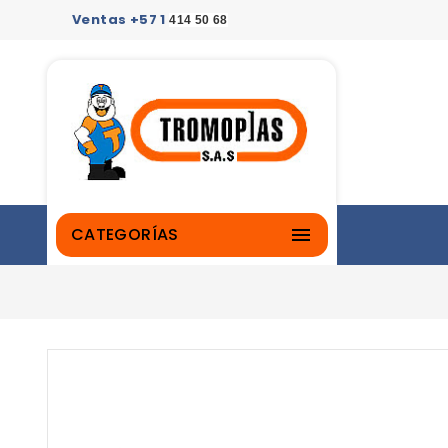
Ventas +57 1
414 50 68
CATEGORÍAS
